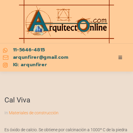
11-5646-4815
arqunfirer@gmail.com
IG: arqunfirer
Cal Viva
In
Materiales de construcción
Es óxido de calcio. Se obtiene por calcinación a 1000º C de la piedra