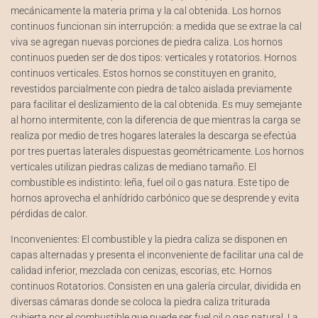
mecánicamente la materia prima y la cal obtenida. Los hornos
continuos funcionan sin interrupción: a medida que se extrae la cal
viva se agregan nuevas porciones de piedra caliza. Los hornos
continuos pueden ser de dos tipos: verticales y rotatorios. Hornos
continuos verticales. Estos hornos se constituyen en granito,
revestidos parcialmente con piedra de talco aislada previamente
para facilitar el deslizamiento de la cal obtenida. Es muy semejante
al horno intermitente, con la diferencia de que mientras la carga se
realiza por medio de tres hogares laterales la descarga se efectúa
por tres puertas laterales dispuestas geométricamente. Los hornos
verticales utilizan piedras calizas de mediano tamaño. El
combustible es indistinto: leña, fuel oil o gas natura. Este tipo de
hornos aprovecha el anhídrido carbónico que se desprende y evita
pérdidas de calor.
Inconvenientes: El combustible y la piedra caliza se disponen en
capas alternadas y presenta el inconveniente de facilitar una cal de
calidad inferior, mezclada con cenizas, escorias, etc. Hornos
continuos Rotatorios. Consisten en una galería circular, dividida en
diversas cámaras donde se coloca la piedra caliza triturada
cubierta por el combustible que puede ser fuel oil o gas natural. La