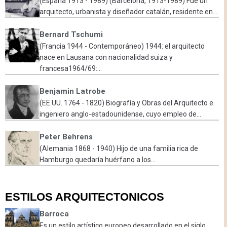
(España 1913 - 1989) (Barcelona, 1913-1989) Fue un
arquitecto, urbanista y diseñador catalán, residente en...
Bernard Tschumi
(Francia 1944 - Contemporáneo) 1944: el arquitecto
nace en Lausana con nacionalidad suiza y
francesa1964/69:...
Benjamin Latrobe
(EE.UU. 1764 - 1820) Biografía y Obras del Arquitecto e
ingeniero anglo-estadounidense, cuyo empleo de...
Peter Behrens
(Alemania 1868 - 1940) Hijo de una familia rica de
Hamburgo quedaría huérfano a los...
ESTILOS ARQUITECTONICOS
Barroca
Es un estilo artístico europeo desarrollado en el siglo