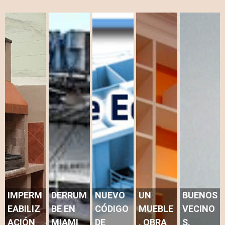
IMPERM
DERRUM
NUEVO
UN
BUENOS
EABILIZ
BE EN
CÓDIGO
MUEBLE
VECINO
ACIÓN
MIAMI
DE
, OBRA
S.