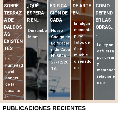
SOBRE
¿QUÉ
EDIFICA
DE ARTE
COMO
TERRAZ
ESPERA
CIÓN DE
EN...
DEFEND
A DE
R EN...
CABA
ER LAS
En algún
BALDOS
OBRAS..
momento
Derrumbe
Nuevo
AS
.
puse
Miami
Código de
EXISTEN
fotos de
Edificació
La ley se
TES
éste
n de Caba
esfuerza
mueble
N° 5526 –
por crear
La
diseñado
27/12/20
y
humedad
en…
18…
mantener
es el
relacione
cancer
s de…
de la
casa, te
la…
PUBLICACIONES RECIENTES