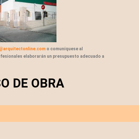
r@arquitectonline.com
o comuníquese al
ofesionales elaborarán un presupuesto adecuado a
SO DE OBRA