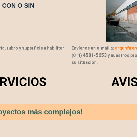
 CON O SIN
a, rubro y superficie a habilitar
Envíenos un e-mail a:
arqunfire
4581-5653
(011)
y nuestros pr
su situación.
RVICIOS
AVI
proyectos más complejos!