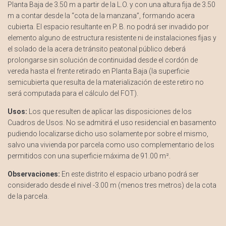
Planta Baja de 3.50 m a partir de la L.O. y con una altura fija de 3.50
m a contar desde la “cota de la manzana”, formando acera
cubierta. El espacio resultante en P. B. no podrá ser invadido por
elemento alguno de estructura resistente ni de instalaciones fijas y
el solado de la acera de tránsito peatonal público deberá
prolongarse sin solución de continuidad desde el cordón de
vereda hasta el frente retirado en Planta Baja (la superficie
semicubierta que resulta de la materialización de este retiro no
será computada para el cálculo del FOT).
Usos:
Los que resulten de aplicar las disposiciones de los
Cuadros de Usos. No se admitirá el uso residencial en basamento
pudiendo localizarse dicho uso solamente por sobre el mismo,
salvo una vivienda por parcela como uso complementario de los
permitidos con una superficie máxima de 91.00 m².
Observaciones:
En este distrito el espacio urbano podrá ser
considerado desde el nivel -3.00 m (menos tres metros) de la cota
de la parcela.