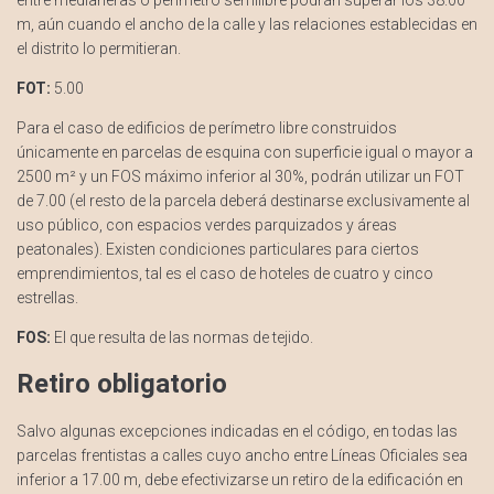
entre medianeras o perímetro semilibre podrán superar los 38.00
m, aún cuando el ancho de la calle y las relaciones establecidas en
el distrito lo permitieran.
FOT:
5.00
Para el caso de edificios de perímetro libre construidos
únicamente en parcelas de esquina con superficie igual o mayor a
2500 m² y un FOS máximo inferior al 30%, podrán utilizar un FOT
de 7.00 (el resto de la parcela deberá destinarse exclusivamente al
uso público, con espacios verdes parquizados y áreas
peatonales). Existen condiciones particulares para ciertos
emprendimientos, tal es el caso de hoteles de cuatro y cinco
estrellas.
FOS:
El que resulta de las normas de tejido.
Retiro obligatorio
Salvo algunas excepciones indicadas en el código, en todas las
parcelas frentistas a calles cuyo ancho entre Líneas Oficiales sea
inferior a 17.00 m, debe efectivizarse un retiro de la edificación en