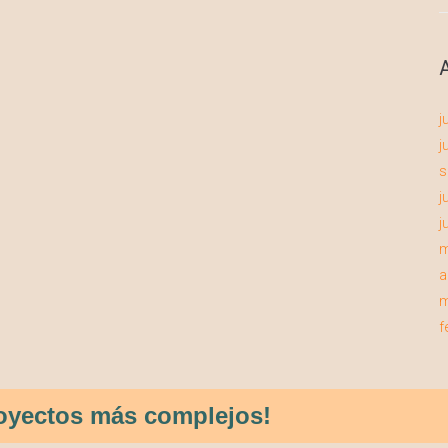
j
j
s
j
j
m
a
m
f
proyectos más complejos!