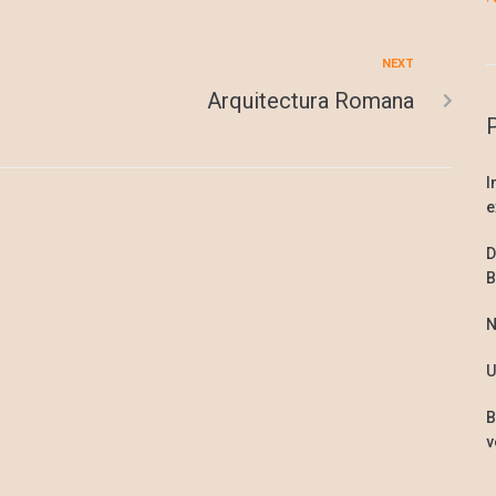
NEXT
Arquitectura Romana
I
e
D
B
N
U
B
v