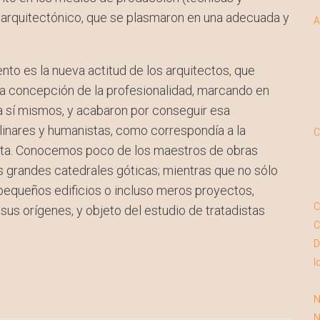
 arquitectónico, que se plasmaron en una adecuada y
A
nto es la nueva actitud de los arquitectos, que
a concepción de la profesionalidad, marcando en
 a sí mismos, y acabaron por conseguir esa
plinares y humanistas, como correspondía a la
C
sta. Conocemos poco de los maestros de obras
s grandes catedrales góticas; mientras que no sólo
pequeños edificios o incluso meros proyectos,
C
 orígenes, y objeto del estudio de tratadistas
C
D
I
N
N