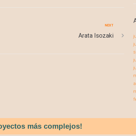
NEXT
Arata Isozaki
j
j
s
j
j
m
a
m
f
proyectos más complejos!