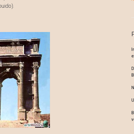
buido).
I
e
D
B
N
U
B
v