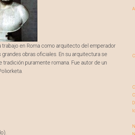
A
 su trabajo en Roma como arquitecto del emperador
s grandes obras oficiales. En su arquitectura se
C
de tradición puramente romana. Fue autor de un
oliorketa.
C
C
D
I
N
do).
N