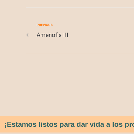
PREVIOUS
Amenofis III
¡Estamos listos para dar vida a los 